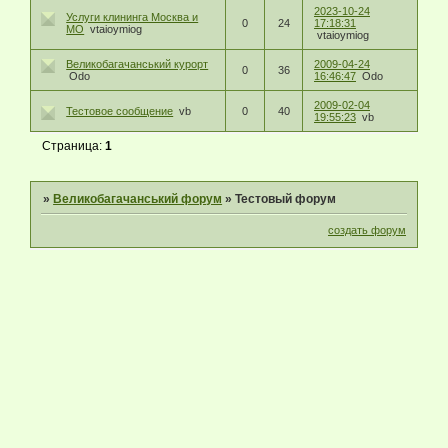
2023-10-24
Услуги клининга Москва и
0
24
17:18:31
МО
vtaioymiog
vtaioymiog
Великобагачанський курорт
2009-04-24
0
36
Odo
16:46:47
Odo
2009-02-04
Тестовое сообщение
vb
0
40
19:55:23
vb
Страница:
1
»
Великобагачанський форум
»
Тестовый форум
создать форум